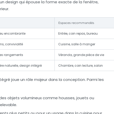
un design qui épouse la forme exacte de la fenêtre,
rieur.
Espaces recommandés
 peu encombrante
Entrée, coin repas, bureau
s, convivialité
Cuisine, salle à manger
les rangements
Véranda, grande pièce de vie
ère naturelle, design intégré
Chambre, coin lecture, salon
tégré joue un rôle majeur dans la conception. Parmi les
r des objets volumineux comme housses, jouets ou
elevable.
ments plus petits ou pour un usage dans la cuisine pour