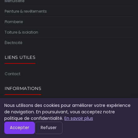
Menuiserie
Peinture & revêtements
Plomberie
Toiture & isolation
Électricité
LIENS UTILES
Contact
INFORMATIONS
Nous utilisons des cookies pour améliorer votre expérience
Plan du site
de navigation. En poursuivant, vous acceptez notre
politique de confidentialité.
En savoir plus
Accepter
Refuser
© 2026 Le Coin Du Bricoleur. Tous droits réservés.