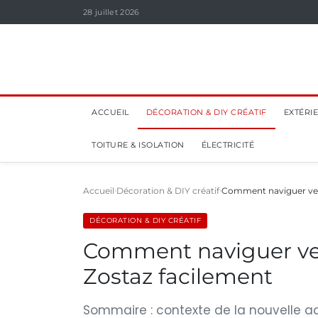
28 juillet 2026
ACCUEIL
DÉCORATION & DIY CRÉATIF
EXTÉRI
TOITURE & ISOLATION
ÉLECTRICITÉ
Accueil
Décoration & DIY créatif
Comment naviguer vers
DÉCORATION & DIY CRÉATIF
Comment naviguer ver
Zostaz facilement
Sommaire : contexte de la nouvelle a