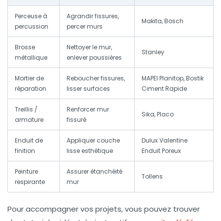
Perceuse à
Agrandir fissures,
Makita, Bosch
percussion
percer murs
Brosse
Nettoyer le mur,
Stanley
métallique
enlever poussières
Mortier de
Reboucher fissures,
MAPEI Planitop, Bostik
réparation
lisser surfaces
Ciment Rapide
Treillis /
Renforcer mur
Sika, Placo
armature
fissuré
Enduit de
Appliquer couche
Dulux Valentine
finition
lisse esthétique
Enduit Poreux
Peinture
Assurer étanchéité
Tollens
respirante
mur
Pour accompagner vos projets, vous pouvez trouver