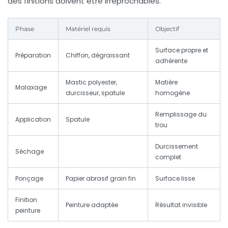
des
finitions
doivent être irréprochables.
Phase
Matériel requis
Objectif
Surface propre et
Préparation
Chiffon, dégraissant
adhérente
Mastic polyester,
Matière
Malaxage
durcisseur, spatule
homogène
Remplissage du
Application
Spatule
trou
Durcissement
Séchage
complet
Ponçage
Papier abrasif grain fin
Surface lisse
Finition
Peinture adaptée
Résultat invisible
peinture