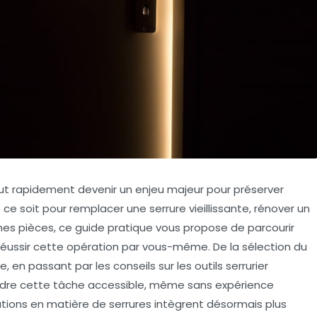
eut rapidement devenir un enjeu majeur pour préserver
e ce soit pour remplacer une serrure vieillissante, rénover un
nes pièces, ce guide pratique vous propose de parcourir
réussir cette opération par vous-même. De la sélection du
, en passant par les conseils sur les outils serrurier
dre cette tâche accessible, même sans expérience
ations en matière de serrures intègrent désormais plus