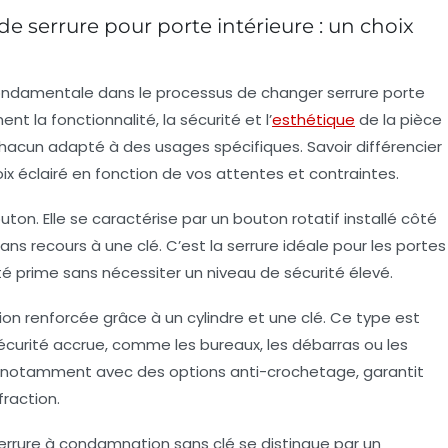
e serrure pour porte intérieure : un choix
 fondamentale dans le processus de
changer serrure porte
nt la fonctionnalité, la sécurité et l’
esthétique
de la pièce
chacun adapté à des usages spécifiques. Savoir différencier
x éclairé en fonction de vos attentes et contraintes.
outon
. Elle se caractérise par un bouton rotatif installé côté
ans recours à une clé. C’est la serrure idéale pour les portes
té prime sans nécessiter un niveau de sécurité élevé.
n renforcée grâce à un cylindre et une clé. Ce type est
sécurité accrue, comme les bureaux, les débarras ou les
re, notamment avec des options anti-crochetage, garantit
fraction.
errure à condamnation sans clé
se distingue par un