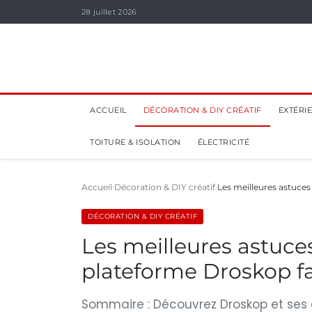
28 juillet 2026
ACCUEIL
DÉCORATION & DIY CRÉATIF
EXTÉRI
TOITURE & ISOLATION
ÉLECTRICITÉ
Accueil
Décoration & DIY créatif
Les meilleures astuces
DÉCORATION & DIY CRÉATIF
Les meilleures astuces
plateforme Droskop f
Sommaire : Découvrez Droskop et ses 