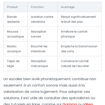
Produit
Fonction
Avantage
Bande
Isolation contre
Réduit significativement
résiliente
vibrations
le bruit des pas
Mousse
Absorption
Améliore le confort
acoustique
sonore
phonique
Mastic
Boucher les
Empêche la transmission
acrylique
interstices
des sons
Tapis de
Absorption
Conserve le cachet
liège
mécanique
naturel de l’escalier
Un escalier bien isolé phonétiquement contribue non
seulement à un confort sonore mais aussi à la
valorisation de votre logement. Pour adopter ces
solutions, il est utile de consulter des spécialistes ou
des tutoriels en ligne, comme sur
Gamma
ou
Idées